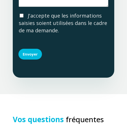
g
e
e
A
J'accepte que les informations
c
saisies soient utilisées dans le cadre
c
de ma demande.
o
r
d
R
G
Envoyer
P
D
Vos questions
fréquentes