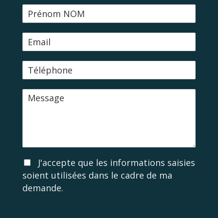
N
o
m
E
-
m
T
a
é
i
l
l
M
é
e
p
s
h
s
o
a
n
g
e
e
A
J'accepte que les informations saisies
c
soient utilisées dans le cadre de ma
c
demande.
o
r
d